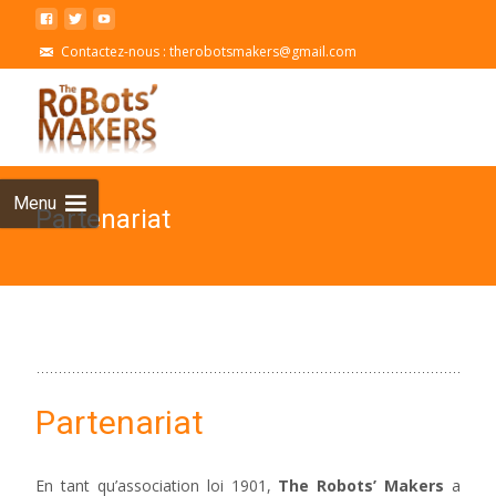
Contactez-nous : therobotsmakers@gmail.com
Skip
to
cont
Menu
Partenariat
Partenariat
En tant qu’association loi 1901,
The Robots’ Makers
a